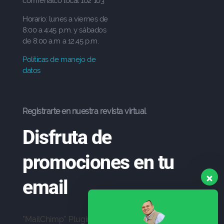
comfenalco local 102 103
Horario: lunes a viernes de
8:00 a 4:45 p.m. y sábados
de 8:00 a.m a 12.45 p.m.
Políticas de manejo de
datos
Registrarte en nuestra revista virtual
Disfruta de
promociones en tu
email
"MailChimp" Plugin is Not Activated!
In order to