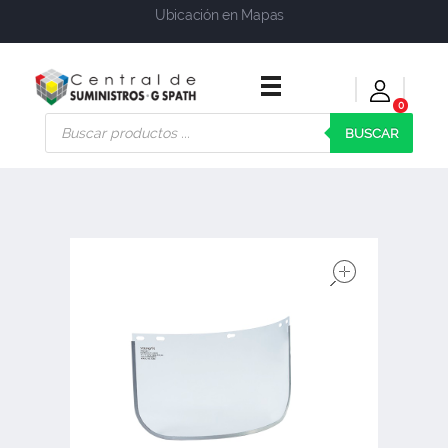
Ubicación en Mapas
0
Central de Suministros Gspath
Suministros y soluciones integrales para su empresa o negocio
BUSCAR
open