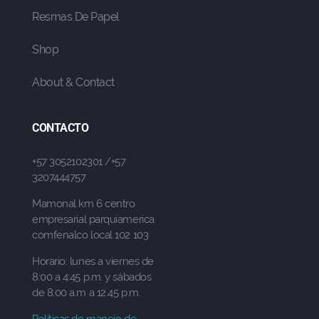
Resmas De Papel
Shop
About & Contact
CONTACTO
+57 3052102301 /+57
3207444757
Mamonal km 6 centro
empresarial parquiamerica
comfenalco local 102 103
Horario: lunes a viernes de
8:00 a 4:45 p.m. y sábados
de 8:00 a.m a 12.45 p.m.
Políticas de manejo de