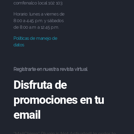
comfenalco local 102 103
Horario: lunes a viernes de
8:00 a 4:45 p.m. y sábados
de 8:00 a.m a 12.45 p.m.
Políticas de manejo de
datos
Registrarte en nuestra revista virtual
Disfruta de
promociones en tu
email
"MailChimp" Plugin is Not Activated!
In order to