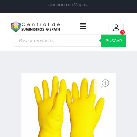
Ubicación en Mapas
0
Central de Suministros Gspath
Suministros y soluciones integrales para su empresa o negocio
BUSCAR
open