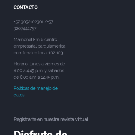
CONTACTO
+57 3052102301 /+57
3207444757
Mamonal km 6 centro
empresarial parquiamerica
comfenalco local 102 103
Horario: lunes a viernes de
8:00 a 4:45 p.m. y sábados
de 8:00 a.m a 12.45 p.m.
Políticas de manejo de
datos
Registrarte en nuestra revista virtual