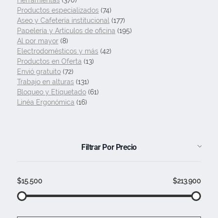
Productos especializados
(74)
Aseo y Cafetería institucional
(177)
Papelería y Artículos de oficina
(195)
Al por mayor
(8)
Electrodomésticos y más
(42)
Productos en Oferta
(13)
Envió gratuito
(72)
Trabajo en alturas
(131)
Bloqueo y Etiquetado
(61)
Linéa Ergonómica
(16)
Filtrar Por Precio
$15.500
$213.900