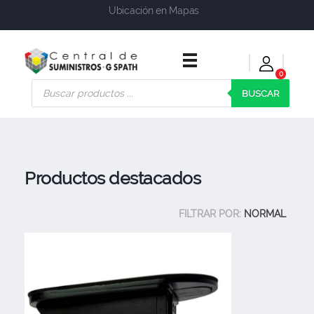
Ubicación en Mapas
0
Central de Suministros Gspath
Suministros y soluciones integrales para su empresa o negocio
BUSCAR
Productos destacados
FILTRAR POR:
NORMAL