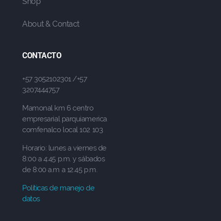
Shop
About & Contact
CONTACTO
+57 3052102301 /+57
3207444757
Mamonal km 6 centro
empresarial parquiamerica
comfenalco local 102 103
Horario: lunes a viernes de
8:00 a 4:45 p.m. y sábados
de 8:00 a.m a 12.45 p.m.
Políticas de manejo de
datos