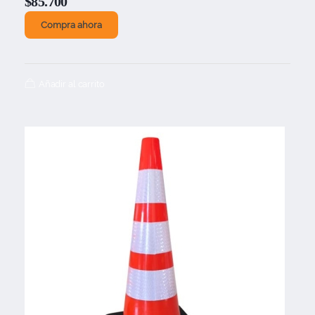
$
85.700
Compra ahora
Añadir al carrito