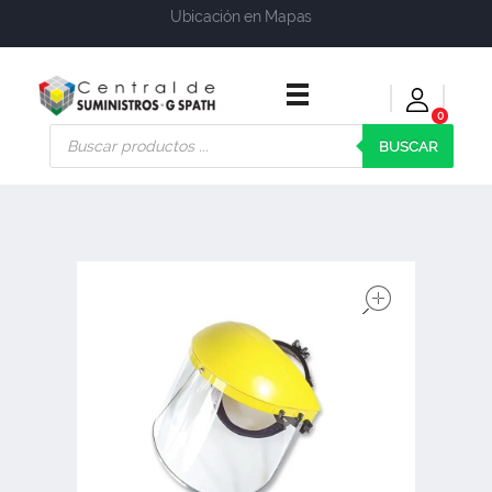
Ubicación en Mapas
0
Central de Suministros Gspath
Suministros y soluciones integrales para su empresa o negocio
BUSCAR
open