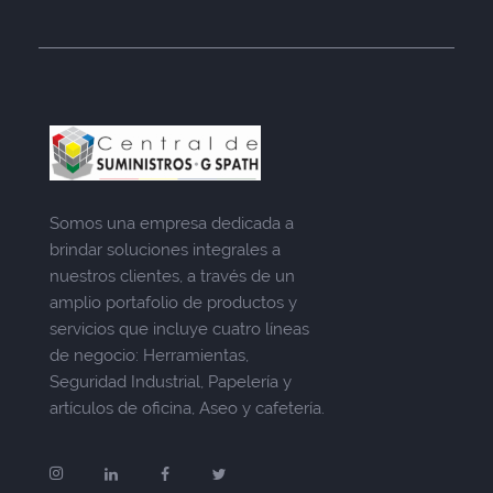
Somos una empresa dedicada a
brindar soluciones integrales a
nuestros clientes, a través de un
amplio portafolio de productos y
servicios que incluye cuatro líneas
de negocio: Herramientas,
Seguridad Industrial, Papelería y
artículos de oficina, Aseo y cafetería.