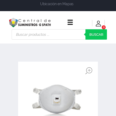
Ubicación en Mapas
0
Central de Suministros Gspath
Suministros y soluciones integrales para su empresa o negocio
BUSCAR
open