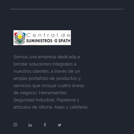
Somos una empresa dedicada a
brindar soluciones integrales a
nuestros clientes, a través de un
amplio portafolio de productos y
servicios que incluye cuatro líneas
de negocio: Herramientas,
Seguridad Industrial, Papelería y
artículos de oficina, Aseo y cafetería.