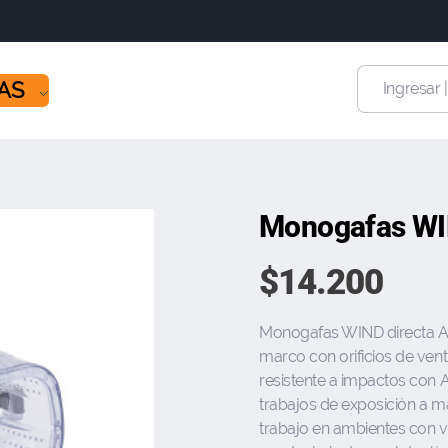
ÍAS
Ingresar 
Monogafas WI
$
14.200
Monogafas WIND directa AF 
marco con orificios de venti
resistente a impactos con A
trabajos de exposición a m
trabajo en ambientes con v