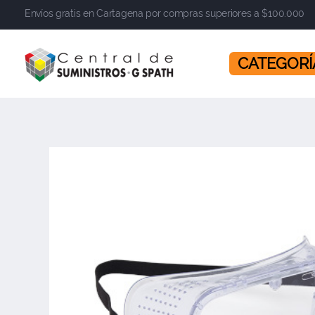
Envíos gratis en Cartagena por compras superiores a $100.000
​​​​​​​ CATEGOR
Central de Suministros Gspath
Suministros y soluciones integrales para su empresa o negocio