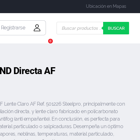
Ubicación en Mapas
| Registrarse
BUSCAR
0
ND Directa AF
Lente Claro AF Ref. 501226 Steelpro, principalmente con
lación directa, y lente claro fabricado en policarbonato
ntifog (anti empañante). En conclusión, es perfecta para
aterial particulado o salpicaduras. Desempeña un óptimo
apores, neblinas, temperaturas, material particulado,