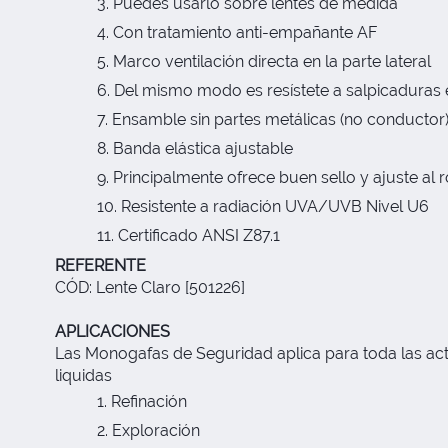
Puedes usarlo sobre lentes de medida
Con tratamiento anti-empañante AF
Marco ventilación directa en la parte lateral
Del mismo modo es resístete a salpicaduras 
Ensamble sin partes metálicas (no conductor
Banda elástica ajustable
Principalmente ofrece buen sello y ajuste al r
Resistente a radiación UVA/UVB Nivel U6
Certificado ANSI Z87.1
REFERENTE
CÓD: Lente Claro [501226]
APLICACIONES
Las Monogafas de Seguridad aplica para toda las act
liquidas
Refinación
Exploración