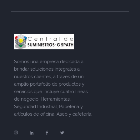
Somos una empresa dedicada a
brindar soluciones integrales a
nuestros clientes, a través de un
amplio portafolio de productos y
servicios que incluye cuatro líneas
de negocio: Herramientas,
Seguridad Industrial, Papelería y
artículos de oficina, Aseo y cafetería.