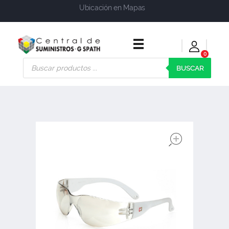
Ubicación en Mapas
0
Central de Suministros Gspath
Suministros y soluciones integrales para su empresa o negocio
BUSCAR
open