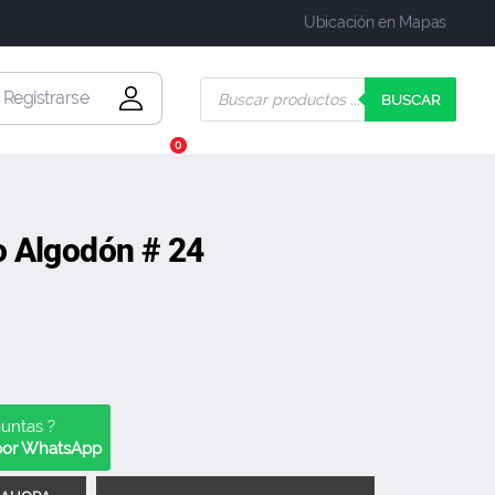
Ubicación en Mapas
| Registrarse
BUSCAR
0
 Algodón # 24
guntas ?
 por WhatsApp