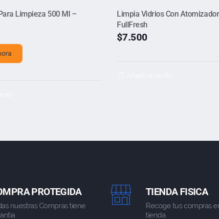
Para Limpieza 500 Ml –
Limpia Vidrios Con Atomizador
FullFresh
$
7.500
hora
Añadir al carrito
rrito
OMPRA PROTEGIDA
TIENDA FISICA
das nuestras Compras tiene
Recoge tus compras e
antia
tienda