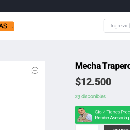
ÍAS
Ingresar 
Mecha Trapero
open
$
12.500
23 disponibles
Gio / Tienes Pre
Recibe Asesoría