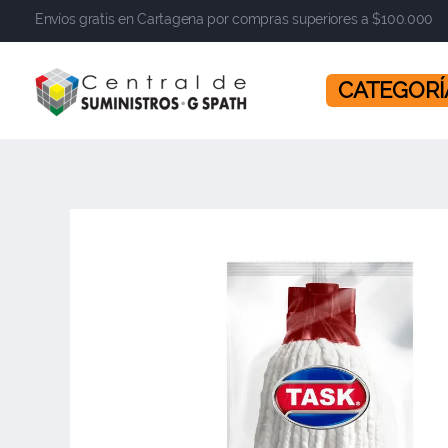
Envíos gratis en Cartagena por compras superiores a $100.000
​​​​​​​ CATEGOR
Central de Suministros Gspath
Suministros y soluciones integrales para su empresa o negocio