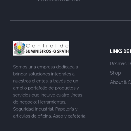
LINKS DE
Resmas D
Somos una empresa dedicada a
Shop
brindar soluciones integrales a
nuestros clientes, a través de un
About & C
amplio portafolio de productos y
servicios que incluye cuatro líneas
de negocio: Herramientas,
Seguridad Industrial, Papelería y
artículos de oficina, Aseo y cafetería.