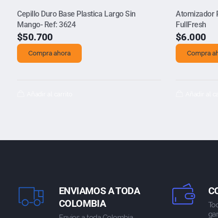
Cepillo Duro Base Plastica Largo Sin
Atomizador 
Mango- Ref: 3624
FullFresh
$
50.700
$
6.000
Compra ahora
Compra a
Añadir al carrito
Añadir al ca
ENVIAMOS A TODA
C
COLOMBIA
To
gar
Envios a toda Colombia .