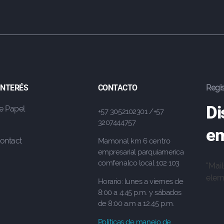
 INTERÉS
CONTACTO
Regis
Di
e Papel
+57 3052102301 /+57
3207444757
em
ontact
Mamonal km 6 centro
empresarial parquiamerica
comfenalco local 102 103
"Mai
eleme
Horario: lunes a viernes de
8:00 a 4:45 p.m. y sábados
de 8:00 a.m a 12.45 p.m.
Políticas de manejo de