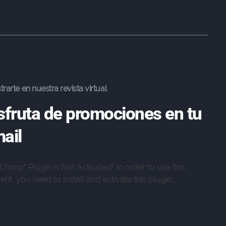
trarte en nuestra revista virtual
sfruta de promociones en tu
ail
lChimp" Plugin is Not Activated!
In order to use this
nt, you need to install and activate this plugin.