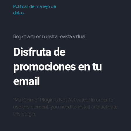
Políticas de manejo de
datos
Registrarte en nuestra revista virtual
Disfruta de
promociones en tu
email
"MailChimp" Plugin is Not Activated!
In order to
use this element, you need to install and activate
Soy Gio, En qué puedo
this plugin.
ayudarte?