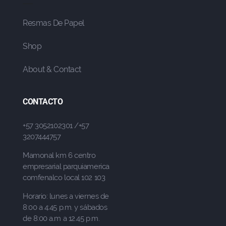
Resmas De Papel
Shop
About & Contact
CONTACTO
+57 3052102301 /+57
3207444757
Mamonal km 6 centro
empresarial parquiamerica
comfenalco local 102 103
Horario: lunes a viernes de
8:00 a 4:45 p.m. y sábados
de 8:00 a.m a 12.45 p.m.