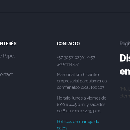
 INTERÉS
CONTACTO
Regis
Di
e Papel
+57 3052102301 /+57
3207444757
em
ontact
Mamonal km 6 centro
empresarial parquiamerica
comfenalco local 102 103
"Mai
eleme
Horario: lunes a viernes de
8:00 a 4:45 p.m. y sábados
de 8:00 a.m a 12.45 p.m.
Políticas de manejo de
datos