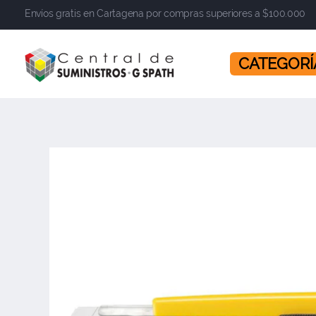
Envíos gratis en Cartagena por compras superiores a $100.000
​​​​​​​ CATEGOR
Central de Suministros Gspath
Suministros y soluciones integrales para su empresa o negocio