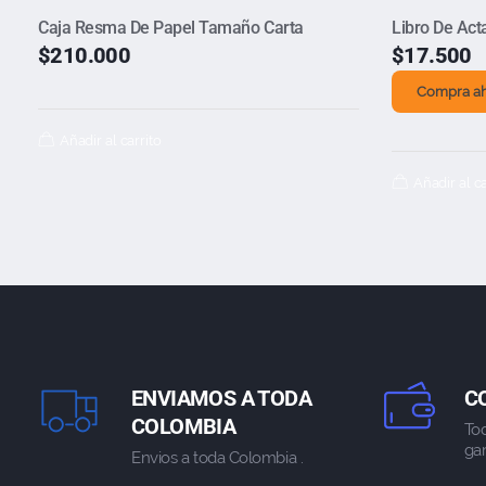
Caja Resma De Papel Tamaño Carta
Libro De Act
$
210.000
$
17.500
Compra a
Añadir al carrito
Añadir al ca
ENVIAMOS A TODA
C
COLOMBIA
To
gar
Envios a toda Colombia .