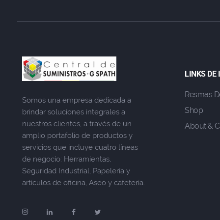
LINKS DE
Resmas D
Somos una empresa dedicada a
Shop
brindar soluciones integrales a
nuestros clientes, a través de un
About & C
amplio portafolio de productos y
servicios que incluye cuatro líneas
de negocio: Herramientas,
Seguridad Industrial, Papelería y
artículos de oficina, Aseo y cafetería.
Soy Gio, En qué puedo