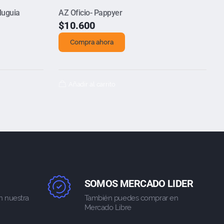
luguia
AZ Oficio- Pappyer
$
10.600
Compra ahora
Añadir al carrito
SOMOS MERCADO LIDER
n nuestra
También puedes comprar en
Mercado Libre