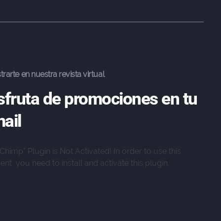
trarte en nuestra revista virtual
sfruta de promociones en tu
ail
lChimp" Plugin is Not Activated!
In order to use this
nt, you need to install and activate this plugin.