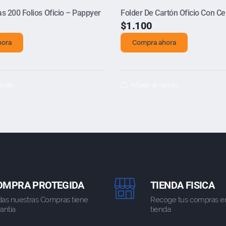
as 200 Folios Oficio – Pappyer
Folder De Cartón Oficio Con Ce
$
1.100
hora
Compra ahora
rrito
Añadir al carrito
OMPRA PROTEGIDA
TIENDA FISICA
das nuestras Compras tiene
Recoge tus compras e
antia
tienda