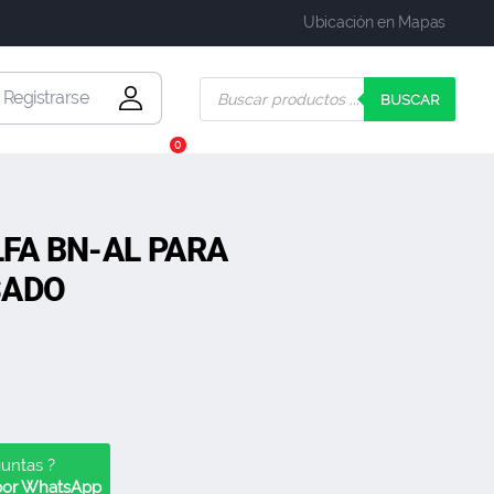
Ubicación en Mapas
| Registrarse
BUSCAR
0
FA BN-AL PARA
SADO
guntas ?
 por WhatsApp