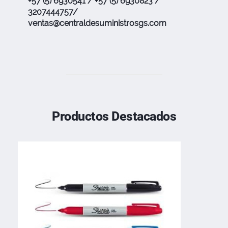
+57 (5) 6930541 / +57 (5) 6930823 /
3207444757/
ventas@centraldesuministrosgs.com
Productos Destacados