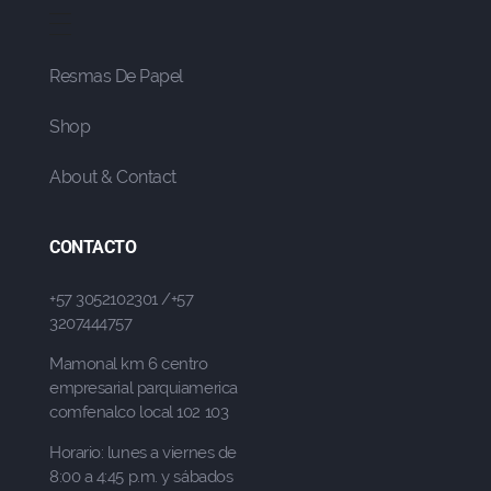
Resmas De Papel
Shop
About & Contact
CONTACTO
+57 3052102301 /+57
3207444757
Mamonal km 6 centro
empresarial parquiamerica
comfenalco local 102 103
Horario: lunes a viernes de
8:00 a 4:45 p.m. y sábados