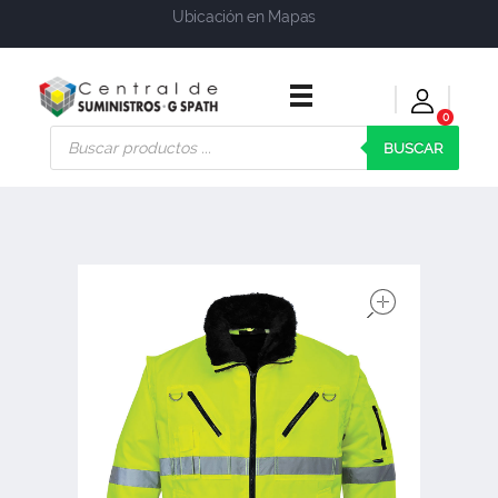
Ubicación en Mapas
0
Central de Suministros Gspath
Suministros y soluciones integrales para su empresa o negocio
BUSCAR
open