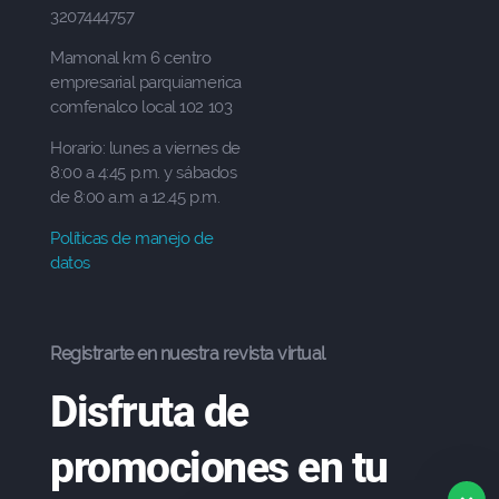
3207444757
Mamonal km 6 centro
empresarial parquiamerica
comfenalco local 102 103
Horario: lunes a viernes de
8:00 a 4:45 p.m. y sábados
de 8:00 a.m a 12.45 p.m.
Políticas de manejo de
datos
Registrarte en nuestra revista virtual
Disfruta de
promociones en tu