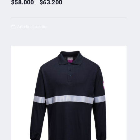
$
58.000
$
63.200
–
Añadir al carrito