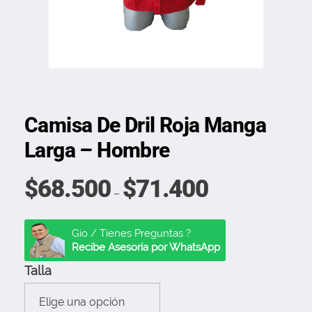
Camisa De Dril Roja Manga
Larga – Hombre
$
68.500
$
71.400
–
Gio / Tienes Preguntas ?
Recibe Asesoría por WhatsApp
Talla