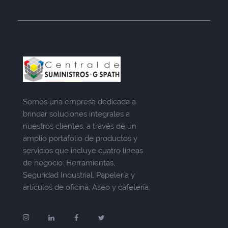
Somos una empresa dedicada a
brindar soluciones integrales a
nuestros clientes, a través de un
amplio portafolio de productos y
servicios que incluye cuatro líneas
de negocio: Herramientas,
Seguridad Industrial, Papelería y
artículos de oficina, Aseo y cafetería.