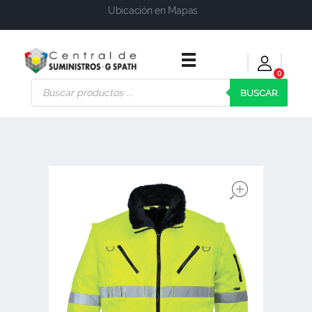
Ubicación en Mapas
0
Central de Suministros Gspath
Suministros y soluciones integrales para su empresa o negocio
BUSCAR
open