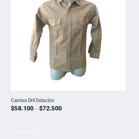
Camisa Dril Dotación
$
58.100
$
72.500
–
Añadir al carrito