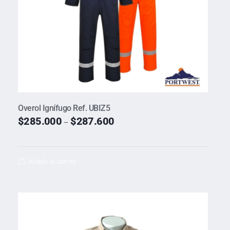
Overol Ignífugo Ref. UBIZ5
$
285.000
$
287.600
–
Añadir al carrito