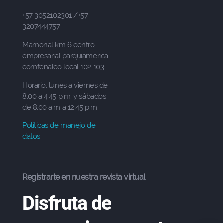
+57 3052102301 /+57
3207444757
Mamonal km 6 centro
empresarial parquiamerica
comfenalco local 102 103
Horario: lunes a viernes de
8:00 a 4:45 p.m. y sábados
de 8:00 a.m a 12.45 p.m.
Políticas de manejo de
datos
Registrarte en nuestra revista virtual
Disfruta de