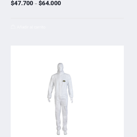
$
47.700
$
64.000
–
Añadir al carrito