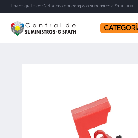
Envíos gratis en Cartagena por compras superiores a $100.000
​​​​​​​ CATEGOR
Central de Suministros Gspath
Suministros y soluciones integrales para su empresa o negocio