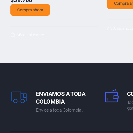
$
39.700
Compra a
Compra ahora
Añadir al ca
Añadir al carrito
ENVIAMOS A TODA
C
COLOMBIA
To
gar
Envios a toda Colombia .