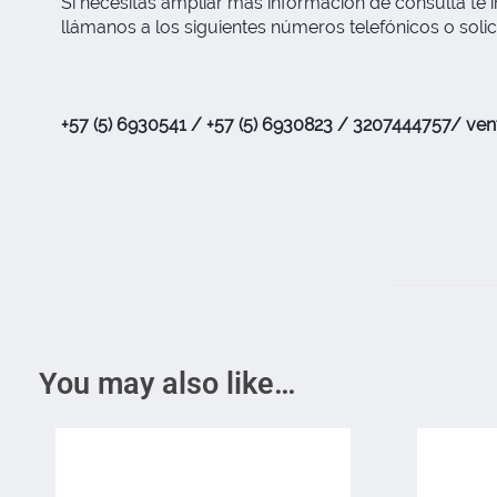
Si necesitas ampliar mas información de consulta te i
llámanos a los siguientes números telefónicos o solic
+57 (5) 6930541 / +57 (5) 6930823 / 3207444757/
ven
You may also like…