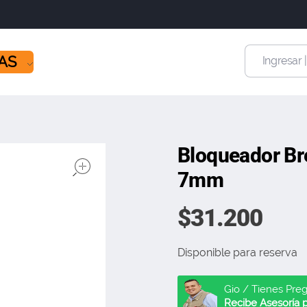
ÍAS
Ingresar 
Bloqueador Br
open
7mm
$
31.200
Disponible para reserva
Gio / Tienes Pre
Recibe Asesoría