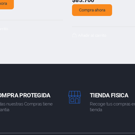
$
85.700
hora
Compra ahora
rrito
Añadir al carrito
OMPRA PROTEGIDA
TIENDA FISICA
das nuestras Compras tiene
Recoge tus compras e
antia
tienda