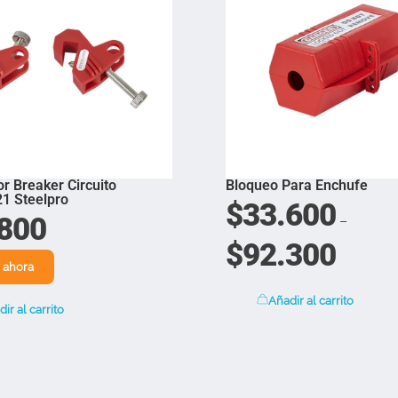
r Breaker Circuito
Bloqueo Para Enchufe
1 Steelpro
$
33.600
800
–
$
92.300
 ahora
Añadir al carrito
ir al carrito