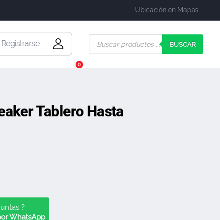
Ubicación en Mapas
| Registrarse
BUSCAR
0
eaker Tablero Hasta
guntas ?
 por WhatsApp