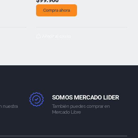
$
99.900
Compra ahora
Añadir al carrito
SOMOS MERCADO LIDER
n nuestra
También puedes comprar en
Mercado Libre