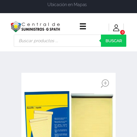
Ubicación en Mapas
0
Central de Suministros Gspath
Suministros y soluciones integrales para su empresa o negocio
BUSCAR
open