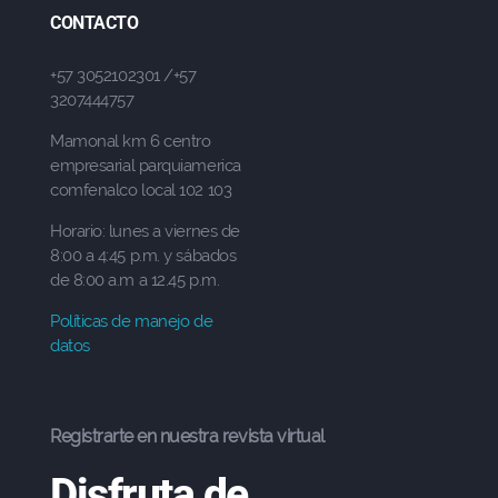
CONTACTO
+57 3052102301 /+57
3207444757
Mamonal km 6 centro
empresarial parquiamerica
comfenalco local 102 103
Horario: lunes a viernes de
8:00 a 4:45 p.m. y sábados
de 8:00 a.m a 12.45 p.m.
Políticas de manejo de
datos
Registrarte en nuestra revista virtual
Disfruta de