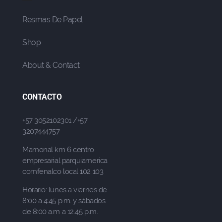
Resmas De Papel
Shop
About & Contact
CONTACTO
+57 3052102301 /+57
3207444757
Mamonal km 6 centro
empresarial parquiamerica
comfenalco local 102 103
Horario: lunes a viernes de
8:00 a 4:45 p.m. y sábados
de 8:00 a.m a 12.45 p.m.