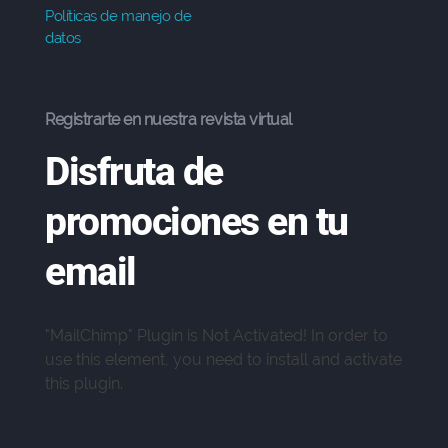
Políticas de manejo de
datos
Registrarte en nuestra revista virtual
Disfruta de
promociones en tu
email
"MailChimp" Plugin is Not Activated!
In order to
use this element, you need to install and activate
Soy Gio, En qué puedo
this plugin.
ayudarte?