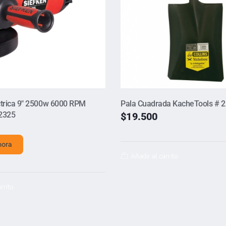
ctrica 9″ 2500w 6000 RPM
Pala Cuadrada KacheTools # 2
2325
$
19.500
hora
Añadir al carrito
rrito