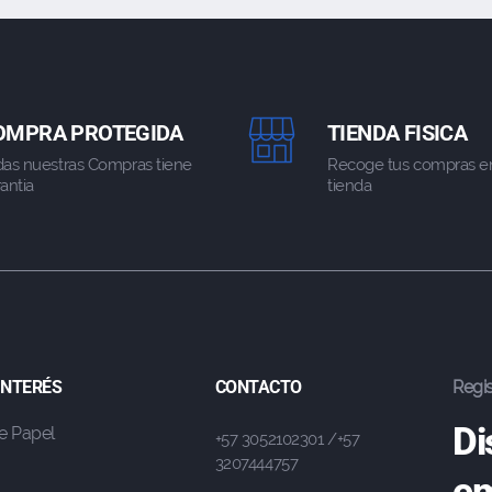
OMPRA PROTEGIDA
TIENDA FISICA
das nuestras Compras tiene
Recoge tus compras e
antia
tienda
 INTERÉS
CONTACTO
Regis
Di
e Papel
+57 3052102301 /+57
3207444757
em