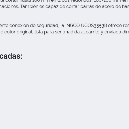
mite cortar hasta 100 mm en tubos redondos, 100×100 mm en
icaciones. También es capaz de cortar barras de acero de ha
lente conexión de seguridad, la INGCO UCOS35538 ofrece resul
lor original, lista para ser añadida al carrito y enviada dire
acadas: