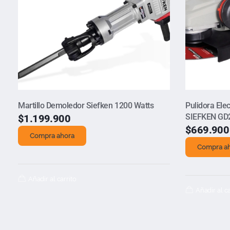
Martillo Demoledor Siefken 1200 Watts
Pulidora Ele
SIEFKEN GD
$
1.199.900
$
669.900
Compra ahora
Compra a
Añadir al carrito
Añadir al ca