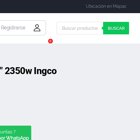
Ubicación en Mapas
| Registrarse
BUSCAR
0
″ 2350w Ingco
guntas ?
 por WhatsApp