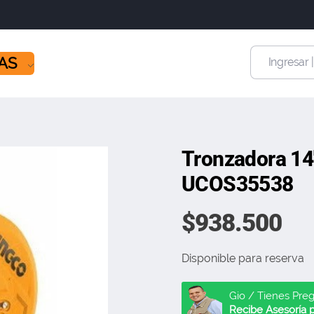
ÍAS
Ingresar 
Tronzadora 14
UCOS35538
$
938.500
Disponible para reserva
Gio / Tienes Pre
Recibe Asesoría