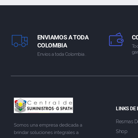
ENVIAMOS A TODA
C
COLOMBIA
To
gar
Envios a toda Colombia .
LINKS DE
Resmas D
Somos una empresa dedicada a
Shop
brindar soluciones integrales a