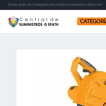
Envíos gratis en Cartagena por compras superiores a $100.000
​​​​​​​ CATEGOR
Central de Suministros Gspath
Suministros y soluciones integrales para su empresa o negocio