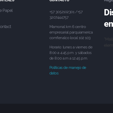
Di
e Papel
+57 3052102301 /+57
3207444757
em
ontact
Mamonal km 6 centro
empresarial parquiamerica
comfenalco local 102 103
"Mai
eleme
Horario: lunes a viernes de
8:00 a 4:45 p.m. y sábados
de 8:00 a.m a 12.45 p.m.
Políticas de manejo de
datos