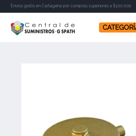
Envíos gratis en Cartagena por compras superiores a $100.000
​​​​​​​ CATEGOR
Central de Suministros Gspath
Suministros y soluciones integrales para su empresa o negocio