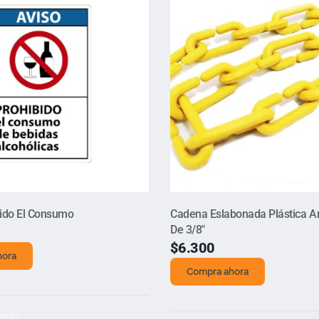
bido El Consumo
Cadena Eslabonada Plástica A
De 3/8″
$
6.300
hora
Compra ahora
rrito