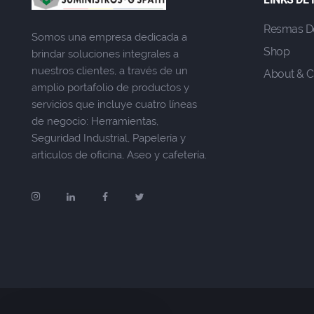
Resmas D
Somos una empresa dedicada a
Shop
brindar soluciones integrales a
nuestros clientes, a través de un
About & C
amplio portafolio de productos y
servicios que incluye cuatro líneas
de negocio: Herramientas,
Seguridad Industrial, Papelería y
artículos de oficina, Aseo y cafetería.
Soy Gio, En qué puedo
ayudarte?
Recibe asesoría, cotiza o
haz tu pedido por WhatsApp