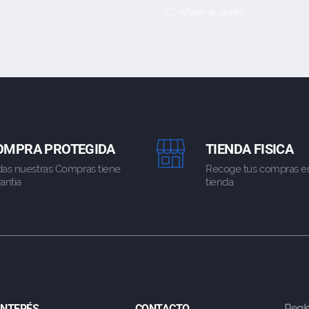
Añadir al carrito
OMPRA PROTEGIDA
TIENDA FISICA
das nuestras Compras tiene
Recoge tus compras e
antia
tienda
 INTERÉS
CONTACTO
Regis