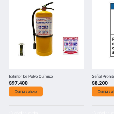
Extintor De Polvo Químico
Señal Prohi
$
97.400
$
8.200
Compra ahora
Compra a
Añadir al carrito
Añadir al ca