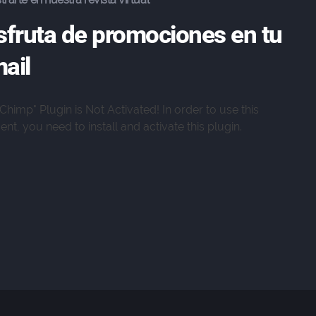
sfruta de promociones en tu
ail
lChimp" Plugin is Not Activated!
In order to use this
nt, you need to install and activate this plugin.