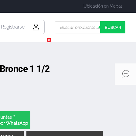
Ubicación en Mapas
| Registrarse
BUSCAR
0
 Bronce 1 1/2
guntas ?
 por WhatsApp