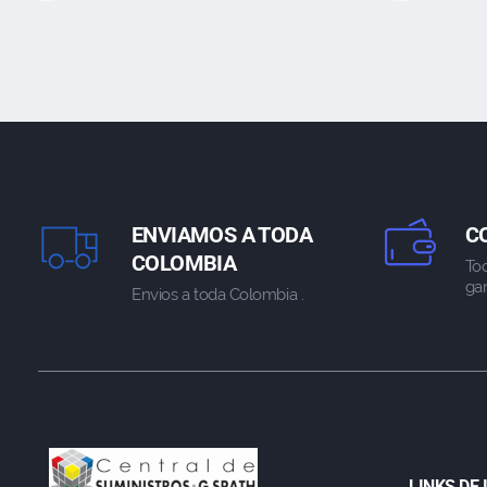
ENVIAMOS A TODA
C
COLOMBIA
To
gar
Envios a toda Colombia .
LINKS DE