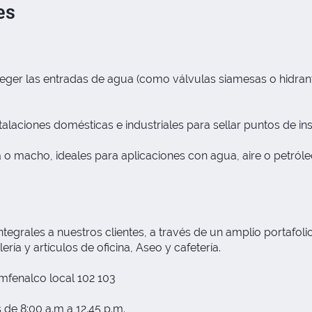
es
oteger las entradas de agua (como válvulas siamesas o hidra
talaciones domésticas e industriales para sellar puntos de i
o macho, ideales para aplicaciones con agua, aire o petról
grales a nuestros clientes, a través de un amplio portafolio
ría y artículos de oficina, Aseo y cafetería.
fenalco local 102 103
 de 8:00 a.m a 12.45 p.m.