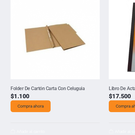
Folder De Cartón Carta Con Celuguia
Libro De Act
$
1.100
$
17.500
Compra ahora
Compra a
Añadir al carrito
Añadir al ca