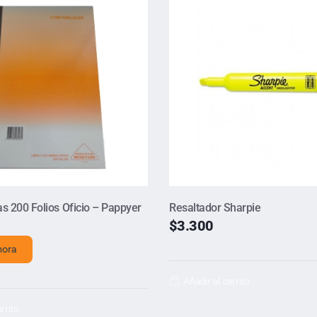
as 200 Folios Oficio – Pappyer
Resaltador Sharpie
$
3.300
hora
Añadir al carrito
rrito