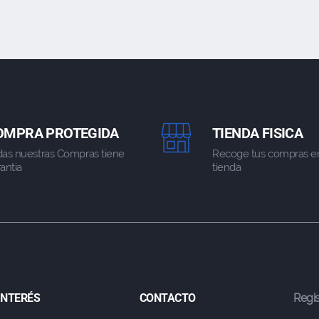
OMPRA PROTEGIDA
TIENDA FISICA
das nuestras Compras tiene
Recoge tus compras e
antia
tienda
 INTERÉS
CONTACTO
Regis