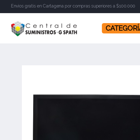
Envíos gratis en Cartagena por compras superiores a $100.000
​​​​​​​ CATEGOR
Central de Suministros Gspath
Suministros y soluciones integrales para su empresa o negocio