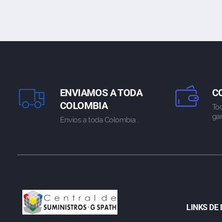
ENVIAMOS A TODA
C
COLOMBIA
To
gar
Envios a toda Colombia .
LINKS DE