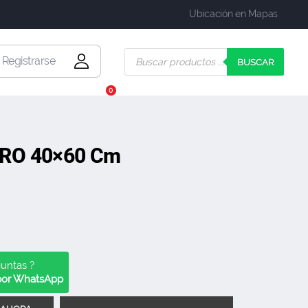
Ubicación en Mapas
| Registrarse
BUSCAR
0
RO 40×60 Cm
guntas ?
 por WhatsApp