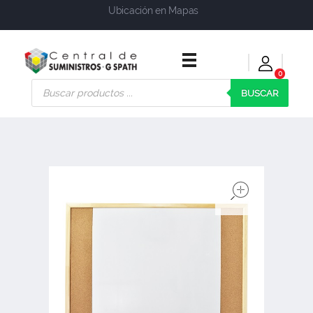
Ubicación en Mapas
0
Central de Suministros Gspath
Suministros y soluciones integrales para su empresa o negocio
BUSCAR
open