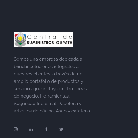
Somos una empresa dedicada a
brindar soluciones integrales a
nuestros clientes, a través de un
amplio portafolio de productos y
servicios que incluye cuatro líneas
de negocio: Herramientas,
Seguridad Industrial, Papelería y
artículos de oficina, Aseo y cafetería.