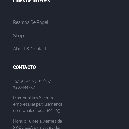
LINKS DE INTERÉS
Resmas De Papel
Shop
About & Contact
CONTACTO
+57 3052102301 /+57
3207444757
Mamonal km 6 centro
empresarial parquiamerica
comfenalco local 102 103
Horario: lunes a viernes de
8:00 a 4:45 p.m. y sábados