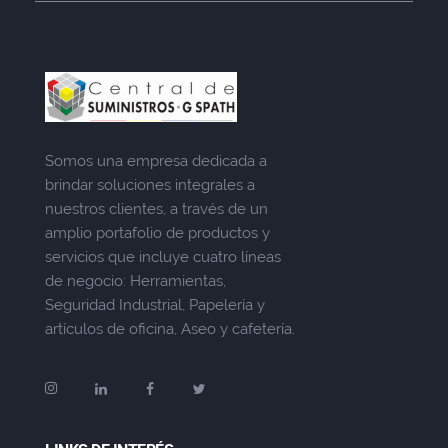
Somos una empresa dedicada a
brindar soluciones integrales a
nuestros clientes, a través de un
amplio portafolio de productos y
servicios que incluye cuatro líneas
de negocio: Herramientas,
Seguridad Industrial, Papelería y
artículos de oficina, Aseo y cafetería.