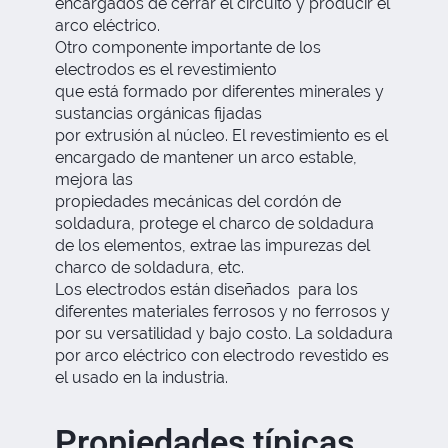
encargados de cerrar el circuito y producir el
arco
eléctrico
.
Otro componente importante de los
electrodos es el revestimiento
que
está
formado por diferentes minerales y
sustancias
orgánicas
fijadas
por
extrusión
al
núcleo
.
El revestimiento es el
encargado de mantener un arco estable,
mejora las
propiedades
mecánicas
del
cordón
de
soldadura, protege el charco de soldadura
de los elementos, extrae las
impurezas
del
charco d
e soldadura, etc.
L
os electrodos están diseñados
para los
diferentes materiales
ferrosos y no ferrosos y
por su versatilidad y bajo costo
.
L
a soldadura
por arco
eléctrico
con electrodo
revestido
es
el
usado
en la industria.
Propiedades típicas