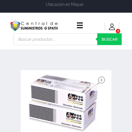
Ubicación en Mapas
0
Central de Suministros Gspath
Suministros y soluciones integrales para su empresa o negocio
BUSCAR
open