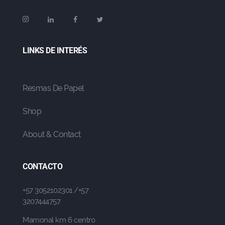
LINKS DE INTERÉS
Resmas De Papel
Shop
About & Contact
CONTACTO
+57 3052102301 /+57
3207444757
Mamonal km 6 centro