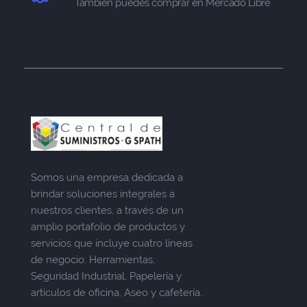
También puedes comprar en Mercado Libre
Somos una empresa dedicada a
brindar soluciones integrales a
nuestros clientes, a través de un
amplio portafolio de productos y
servicios que incluye cuatro líneas
de negocio: Herramientas,
Seguridad Industrial, Papelería y
artículos de oficina, Aseo y cafetería.