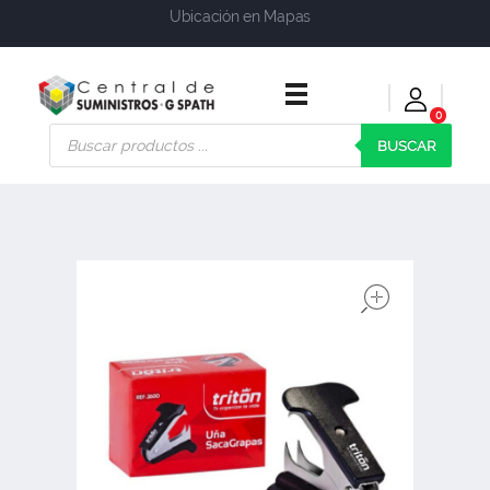
Ubicación en Mapas
0
Central de Suministros Gspath
Suministros y soluciones integrales para su empresa o negocio
BUSCAR
open