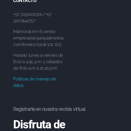
CONTACTO
+57 3052102301 /+57
3207444757
Mamonal km 6 centro
empresarial parquiamerica
comfenalco local 102 103
Horario: lunes a viernes de
8:00 a 4:45 p.m. y sábados
de 8:00 a.m a 12.45 p.m.
Políticas de manejo de
datos
Registrarte en nuestra revista virtual
Disfruta de