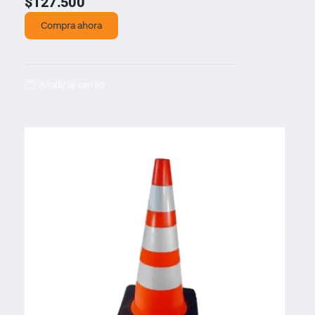
$
127.500
Compra ahora
Añadir al carrito