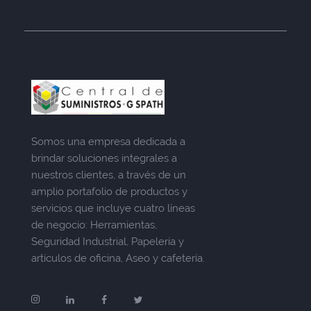
Somos una empresa dedicada a
brindar soluciones integrales a
nuestros clientes, a través de un
amplio portafolio de productos y
servicios que incluye cuatro líneas
de negocio: Herramientas,
Seguridad Industrial, Papelería y
artículos de oficina, Aseo y cafetería.