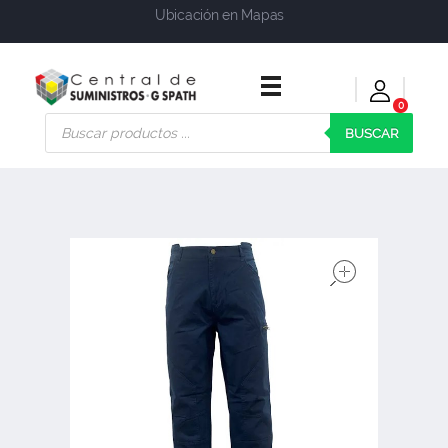
Ubicación en Mapas
0
Central de Suministros Gspath
Suministros y soluciones integrales para su empresa o negocio
BUSCAR
open