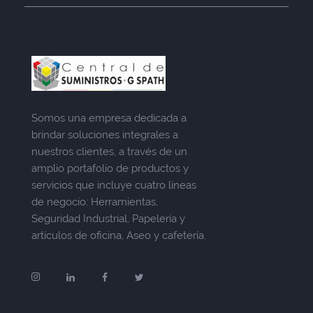
Somos una empresa dedicada a
brindar soluciones integrales a
nuestros clientes, a través de un
amplio portafolio de productos y
servicios que incluye cuatro líneas
de negocio: Herramientas,
Seguridad Industrial, Papelería y
artículos de oficina, Aseo y cafetería.