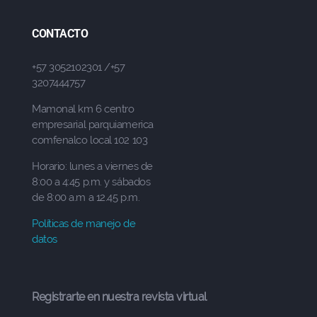
CONTACTO
+57 3052102301 /+57
3207444757
Mamonal km 6 centro
empresarial parquiamerica
comfenalco local 102 103
Horario: lunes a viernes de
8:00 a 4:45 p.m. y sábados
de 8:00 a.m a 12.45 p.m.
Políticas de manejo de
datos
Registrarte en nuestra revista virtual