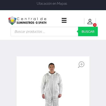
Ubicación en Mapas
0
Central de Suministros Gspath
Suministros y soluciones integrales para su empresa o negocio
BUSCAR
open