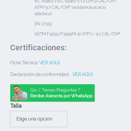
IEC 61482-2 IEC 61482-1-1 ELIM 9 CAL/CM²,
ATPV 9.7 CAL/CM² (resistencia al arco
eléctrico)
EN 17353
ASTM F1959/F1959M-12 ATPV = 9.1 CAL/CM²
Certificaciones:
Ficha Técnica:
VER AQUI
Declaración de conformidad:
VER AQUI
Gio / Tienes Preguntas ?
Recibe Asesoría por WhatsApp
Talla