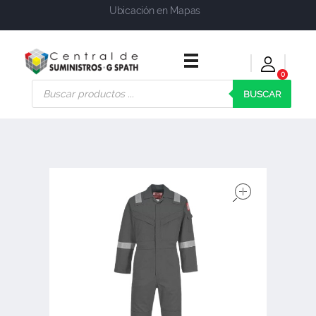
Ubicación en Mapas
0
Central de Suministros Gspath
Suministros y soluciones integrales para su empresa o negocio
BUSCAR
open