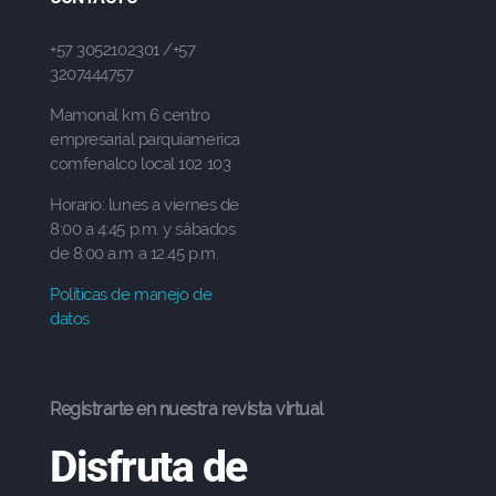
+57 3052102301 /+57
3207444757
Mamonal km 6 centro
empresarial parquiamerica
comfenalco local 102 103
Horario: lunes a viernes de
8:00 a 4:45 p.m. y sábados
de 8:00 a.m a 12.45 p.m.
Políticas de manejo de
datos
Registrarte en nuestra revista virtual
Disfruta de