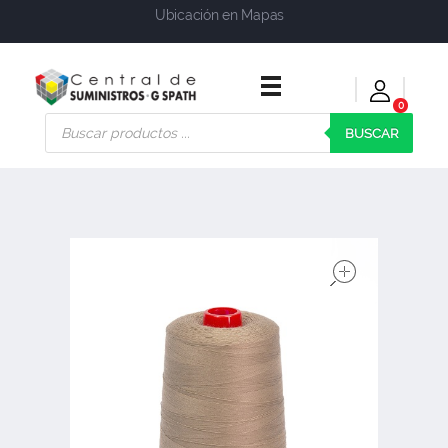
Ubicación en Mapas
0
Central de Suministros Gspath
Suministros y soluciones integrales para su empresa o negocio
BUSCAR
open