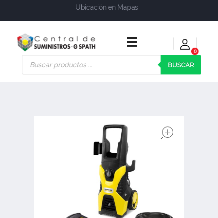
Ubicación en Mapas
0
Central de Suministros Gspath
Suministros y soluciones integrales para su empresa o negocio
BUSCAR
open