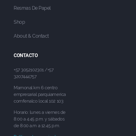
Resmas De Papel
Shop
About & Contact
CONTACTO
+57 3052102301 /+57
3207444757
Mamonal km 6 centro
empresarial parquiamerica
comfenalco local 102 103
Horario: lunes a viernes de
8:00 a 4:45 p.m. y sábados
de 8:00 a.m a 12.45 p.m.