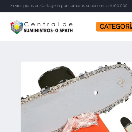
Envíos gratis en Cartagena por compras superiores a $100.000
​​​​​​​ CATEGOR
Central de Suministros Gspath
Suministros y soluciones integrales para su empresa o negocio