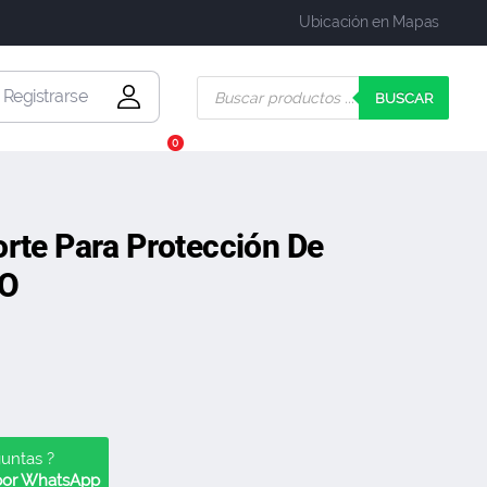
Ubicación en Mapas
| Registrarse
BUSCAR
0
orte Para Protección De
GO
guntas ?
 por WhatsApp