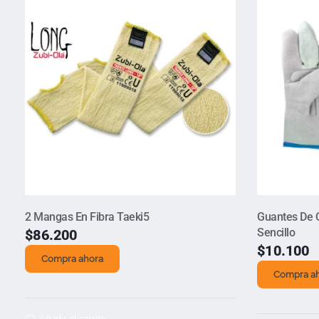
2 Mangas En Fibra Taeki5
Guantes De 
Sencillo
$
86.200
$
10.100
Compra ahora
Compra a
Añadir al carrito