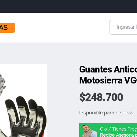
ÍAS
Ingresar 
Guantes Antic
Motosierra V
$
248.700
Disponible para reserva
Gio / Tienes Pre
Recibe Asesoría