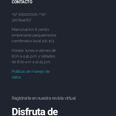
CONTACTO
+57 3052102301 /+57
3207444757
Mamonal km 6 centro
empresarial parquiamerica
comfenalco local 102 103
Horario: lunes a viernes de
8:00 a 4:45 p.m. y sábados
de 8:00 a.m a 12.45 p.m.
Políticas de manejo de
datos
Registrarte en nuestra revista virtual
Disfruta de