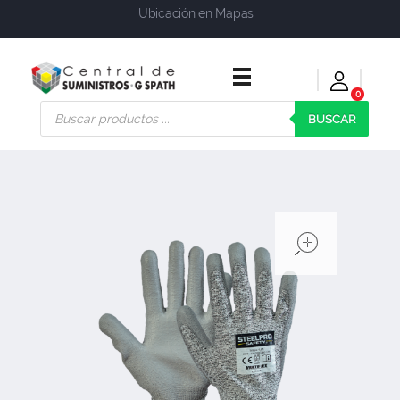
Ubicación en Mapas
0
Central de Suministros Gspath
Suministros y soluciones integrales para su empresa o negocio
BUSCAR
open