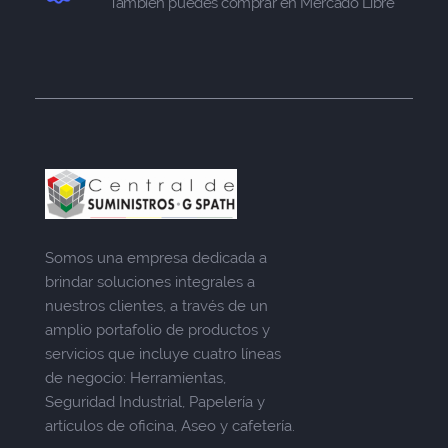
También puedes comprar en Mercado Libre
Somos una empresa dedicada a
brindar soluciones integrales a
nuestros clientes, a través de un
amplio portafolio de productos y
servicios que incluye cuatro líneas
de negocio: Herramientas,
Seguridad Industrial, Papelería y
artículos de oficina, Aseo y cafetería.