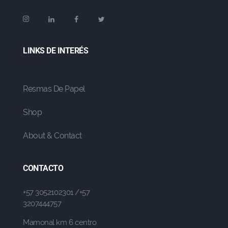
LINKS DE INTERÉS
Resmas De Papel
Shop
About & Contact
CONTACTO
+57 3052102301 /+57
3207444757
Mamonal km 6 centro