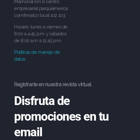
Mamonal km 6 centro
empresarial parquiamerica
comfenalco local 102 103
Horario: lunes a viernes de
8:00 a 4:45 p.m. y sábados
de 8:00 a.m a 12.45 p.m.
Políticas de manejo de
datos
Registrarte en nuestra revista virtual
Disfruta de
promociones en tu
email