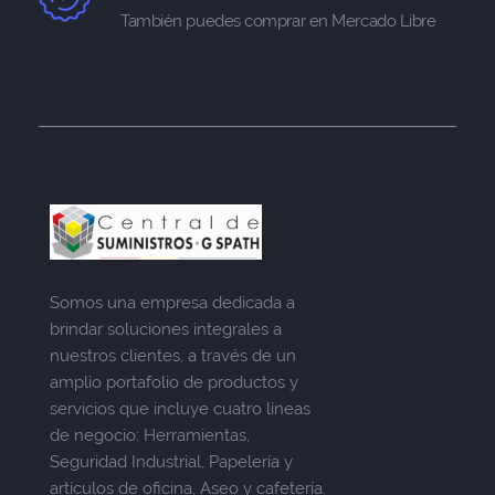
También puedes comprar en Mercado Libre
Somos una empresa dedicada a
brindar soluciones integrales a
nuestros clientes, a través de un
amplio portafolio de productos y
servicios que incluye cuatro líneas
de negocio: Herramientas,
Seguridad Industrial, Papelería y
artículos de oficina, Aseo y cafetería.