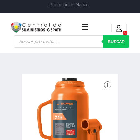
Ubicación en Mapas
0
Central de Suministros Gspath
Suministros y soluciones integrales para su empresa o negocio
BUSCAR
open