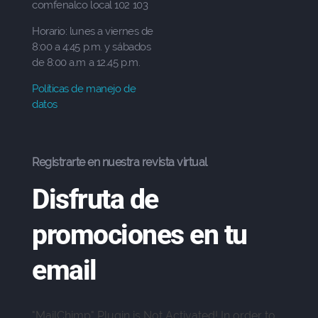
comfenalco local 102 103
Horario: lunes a viernes de
8:00 a 4:45 p.m. y sábados
de 8:00 a.m a 12.45 p.m.
Políticas de manejo de
datos
Registrarte en nuestra revista virtual
Disfruta de
promociones en tu
email
"MailChimp" Plugin is Not Activated!
In order to