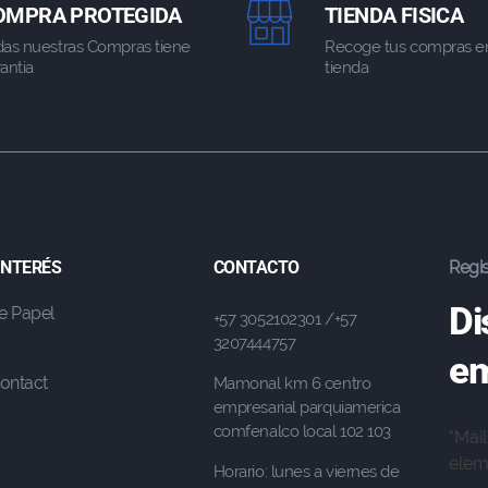
OMPRA PROTEGIDA
TIENDA FISICA
das nuestras Compras tiene
Recoge tus compras e
antia
tienda
 INTERÉS
CONTACTO
Regis
Di
e Papel
+57 3052102301 /+57
3207444757
em
ontact
Mamonal km 6 centro
empresarial parquiamerica
comfenalco local 102 103
"Mai
eleme
Horario: lunes a viernes de