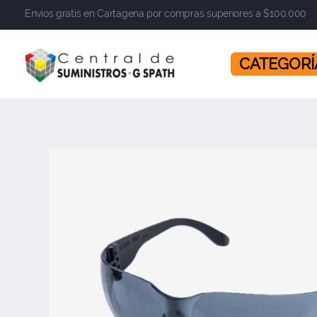
Envíos gratis en Cartagena por compras superiores a $100.000
​​​​​​​ CATEGOR
Central de Suministros Gspath
Suministros y soluciones integrales para su empresa o negocio