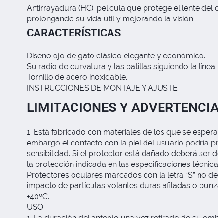
Antirrayadura (HC): película que protege el lente del 
prolongando su vida útil y mejorando la visión.
CARACTERÍSTICAS
Diseño ojo de gato clásico elegante y económico.
Su radio de curvatura y las patillas siguiendo la línea
Tornillo de acero inoxidable.
INSTRUCCIONES DE MONTAJE Y AJUSTE
LIMITACIONES Y ADVERTENCI
1. Está fabricado con materiales de los que se espera
embargo el contacto con la piel del usuario podría pr
sensibilidad. Si el protector está dañado deberá ser
la protección indicada en las especificaciones técni
Protectores oculares marcados con la letra “S” no de
impacto de partículas volantes duras afiladas o pun
+40ºC.
USO
1. La duración del anteojo una vez retirado de su emb