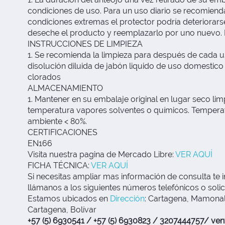
condiciones de uso. Para un uso diario se recomien
condiciones extremas el protector podría deteriorars
deseche el producto y reemplazarlo por uno nuevo. N
INSTRUCCIONES DE LIMPIEZA
1. Se recomienda la limpieza para después de cada u
disolución diluida de jabón liquido de uso domestico
clorados
ALMACENAMIENTO
1. Mantener en su embalaje original en lugar seco limp
temperatura vapores solventes o químicos. Temperat
ambiente < 80%.
CERTIFICACIONES
EN166
Visita nuestra pagina de Mercado Libre:
VER AQUÍ
FICHA TÉCNICA:
VER AQUÍ
Si necesitas ampliar mas información de consulta te i
llámanos a los siguientes números telefónicos o solic
Estamos ubicados en
Dirección
:
Cartagena, Mamonal 
Cartagena, Bolívar
+57 (5) 6930541 / +57 (5) 6930823 / 3207444757/
ven