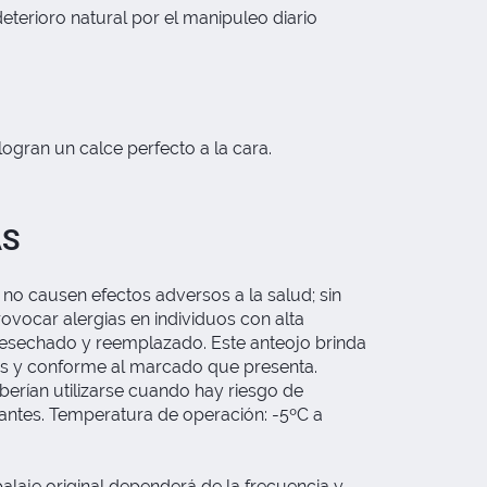
deterioro natural por el manipuleo diario
 logran un calce perfecto a la cara.
AS
 no causen efectos adversos a la salud; sin
ovocar alergias en individuos con alta
 desechado y reemplazado. Este anteojo brinda
cas y conforme al marcado que presenta.
berían utilizarse cuando hay riesgo de
zantes. Temperatura de operación: -5ºC a
alaje original dependerá de la frecuencia y