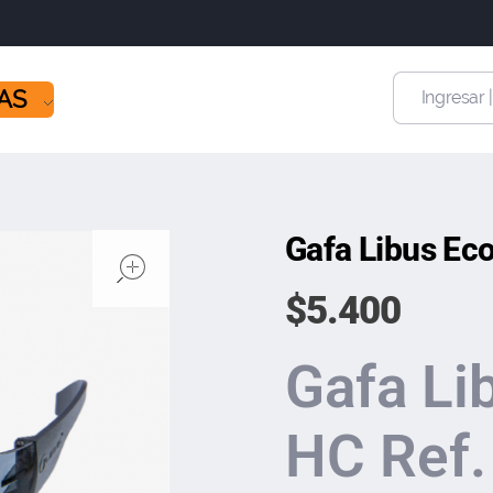
ÍAS
Ingresar 
Gafa Libus Eco
open
$
5.400
Gafa Li
HC Ref.