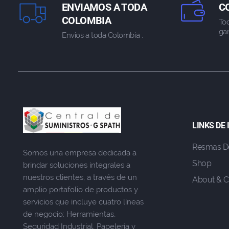
ENVIAMOS A TODA
C
COLOMBIA
To
gar
Envios a toda Colombia .
LINKS DE
Resmas D
Somos una empresa dedicada a
Shop
brindar soluciones integrales a
nuestros clientes, a través de un
About & C
amplio portafolio de productos y
servicios que incluye cuatro líneas
de negocio: Herramientas,
Seguridad Industrial, Papelería y