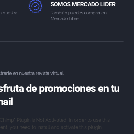
SOMOS MERCADO LIDER
n nuestra
También puedes comprar en
Mercado Libre
trarte en nuestra revista virtual
sfruta de promociones en tu
ail
lChimp" Plugin is Not Activated!
In order to use this
nt, you need to install and activate this plugin.