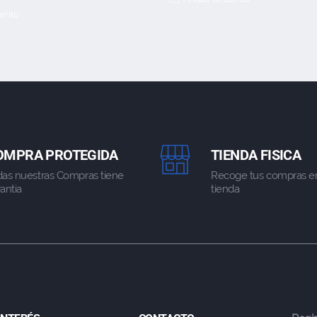
rrito
OMPRA PROTEGIDA
TIENDA FISICA
das nuestras Compras tiene
Recoge tus compras e
antia
tienda