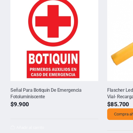
Señal Para Botiquín De Emergencia
Flascher Led
Fotoluminiscente
Vial- Recarg
$
9.900
$
85.700
Compra a
Añadir al carrito