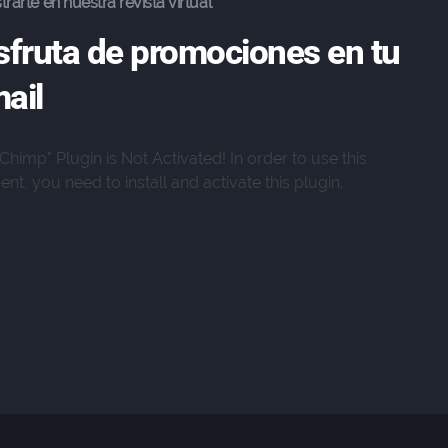
trarte en nuestra revista virtual
sfruta de promociones en tu
ail
lChimp" Plugin is Not Activated!
In order to use this
nt, you need to install and activate this plugin.