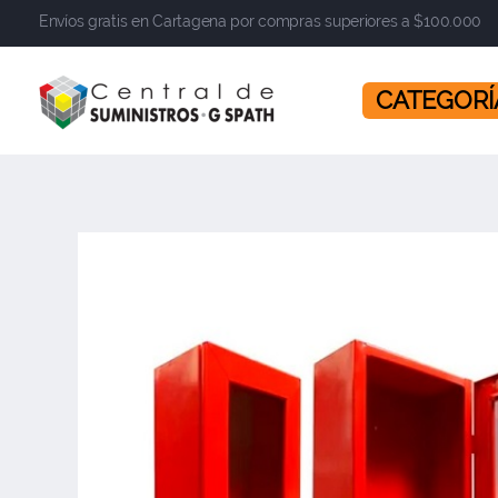
Envíos gratis en Cartagena por compras superiores a $100.000
​​​​​​​ CATEGOR
Central de Suministros Gspath
Suministros y soluciones integrales para su empresa o negocio