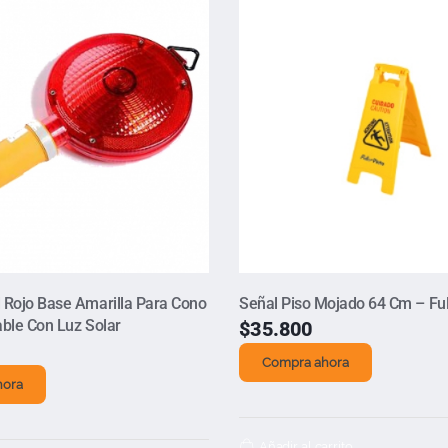
 Rojo Base Amarilla Para Cono
Señal Piso Mojado 64 Cm – Ful
able Con Luz Solar
$
35.800
Compra ahora
hora
Añadir al carrito