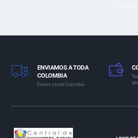
Añadir al ca
ENVIAMOS A TODA
C
COLOMBIA
To
gar
Envios a toda Colombia .