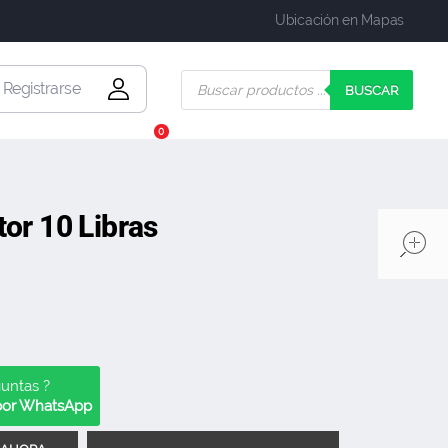
Ubicación en Mapas
| Registrarse
BUSCAR
0
tor 10 Libras
guntas ?
 por WhatsApp