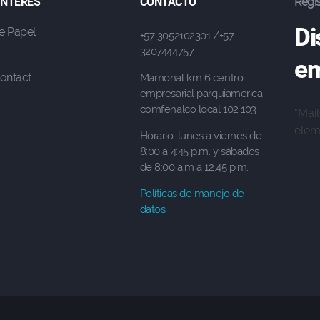
 INTERÉS
CONTACTO
Regis
Di
e Papel
+57 3052102301 /+57
3207444757
em
ontact
Mamonal km 6 centro
empresarial parquiamerica
comfenalco local 102 103
"Mai
eleme
Horario: lunes a viernes de
8:00 a 4:45 p.m. y sábados
de 8:00 a.m a 12.45 p.m.
Políticas de manejo de
datos