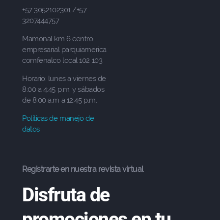
+57 3052102301 /+57
3207444757
Mamonal km 6 centro
empresarial parquiamerica
comfenalco local 102 103
Horario: lunes a viernes de
8:00 a 4:45 p.m. y sábados
de 8:00 a.m a 12.45 p.m.
Políticas de manejo de
datos
Registrarte en nuestra revista virtual
Disfruta de
promociones en tu