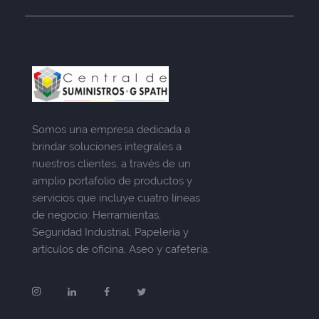
Somos una empresa dedicada a
brindar soluciones integrales a
nuestros clientes, a través de un
amplio portafolio de productos y
servicios que incluye cuatro líneas
de negocio: Herramientas,
Seguridad Industrial, Papelería y
artículos de oficina, Aseo y cafetería.