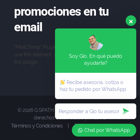
promociones en tu
email
"MailChimp" Plugin is Not Activated!
In order to
use this element, you need to install and activate
Soy Gio, En qué puedo
this plugin.
ayudarte?
Recibe asesoría, cotiza o
haz tu pedido por WhatsApp
© 2026 G SPATH SAS . Nos reservamos todo los
derechos Desarrollado por alinna
Términos y Condiciones
|
Política de Privacidad
Chat por WhatsApp