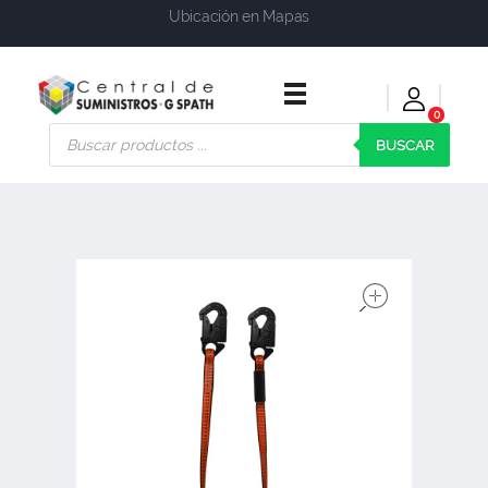
Ubicación en Mapas
0
Central de Suministros Gspath
Suministros y soluciones integrales para su empresa o negocio
BUSCAR
open