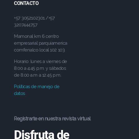
CONTACTO
+57 3052102301 /+57
3207444757
Mamonal km 6 centro
empresarial parquiamerica
comfenalco local 102 103
Horario: lunes a viernes de
8:00 a 4:45 p.m. y sábados
de 8:00 a.m a 12.45 p.m.
Políticas de manejo de
datos
Registrarte en nuestra revista virtual
Disfruta de