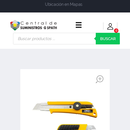
Ubicación en Mapas
0
Central de Suministros Gspath
Suministros y soluciones integrales para su empresa o negocio
BUSCAR
open