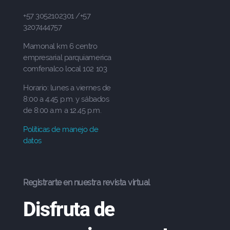
+57 3052102301 /+57
3207444757
Mamonal km 6 centro
empresarial parquiamerica
comfenalco local 102 103
Horario: lunes a viernes de
8:00 a 4:45 p.m. y sábados
de 8:00 a.m a 12.45 p.m.
Políticas de manejo de
datos
Registrarte en nuestra revista virtual
Disfruta de