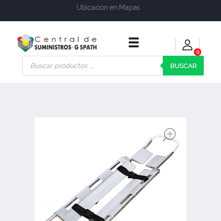
Ubicación en Mapas
0
Central de Suministros Gspath
Suministros y soluciones integrales para su empresa o negocio
BUSCAR
open