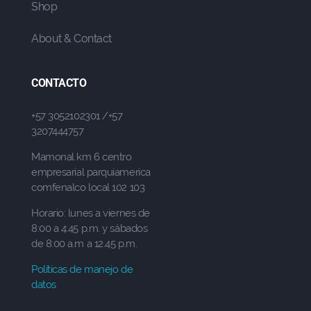
Shop
About & Contact
CONTACTO
+57 3052102301 /+57
3207444757
Mamonal km 6 centro
empresarial parquiamerica
comfenalco local 102 103
Horario: lunes a viernes de
8:00 a 4:45 p.m. y sábados
de 8:00 a.m a 12.45 p.m.
Políticas de manejo de
datos