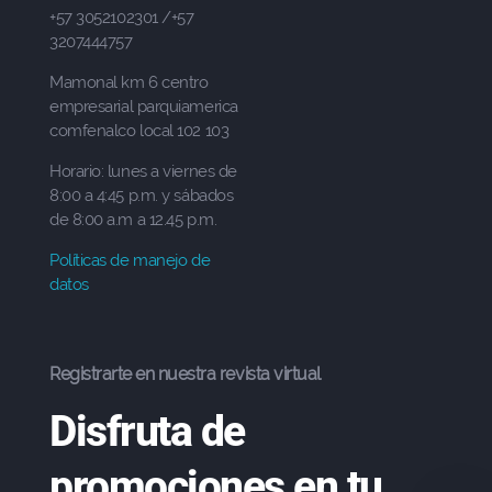
+57 3052102301 /+57
3207444757
Mamonal km 6 centro
empresarial parquiamerica
comfenalco local 102 103
Horario: lunes a viernes de
8:00 a 4:45 p.m. y sábados
de 8:00 a.m a 12.45 p.m.
Políticas de manejo de
datos
Registrarte en nuestra revista virtual
Disfruta de
promociones en tu