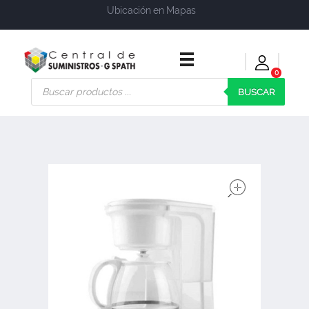
Ubicación en Mapas
0
Central de Suministros Gspath
Suministros y soluciones integrales para su empresa o negocio
BUSCAR
open