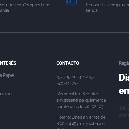
das nuestras Compras tiene
Recoge tus compras e
antia
tienda
 INTERÉS
CONTACTO
Regis
Di
e Papel
+57 3052102301 /+57
3207444757
em
ontact
Mamonal km 6 centro
empresarial parquiamerica
comfenalco local 102 103
"Mai
eleme
Horario: lunes a viernes de
8:00 a 4:45 p.m. y sábados