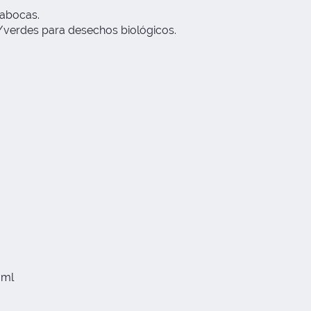
pabocas.
s/verdes para desechos biológicos.
 ml