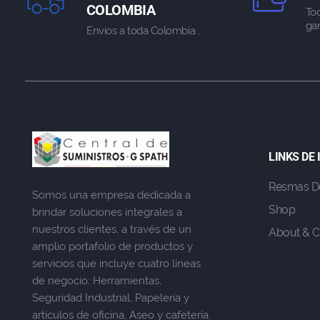
COLOMBIA
To
gar
Envios a toda Colombia .
LINKS DE
Resmas D
Somos una empresa dedicada a
Shop
brindar soluciones integrales a
nuestros clientes, a través de un
About & C
amplio portafolio de productos y
servicios que incluye cuatro líneas
de negocio: Herramientas,
Seguridad Industrial, Papelería y
artículos de oficina, Aseo y cafetería.