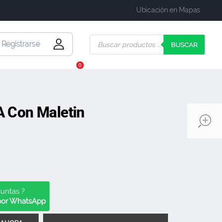
Ubicación en Mapas
| Registrarse
BUSCAR
0
A Con Maletin
guntas ?
 por WhatsApp