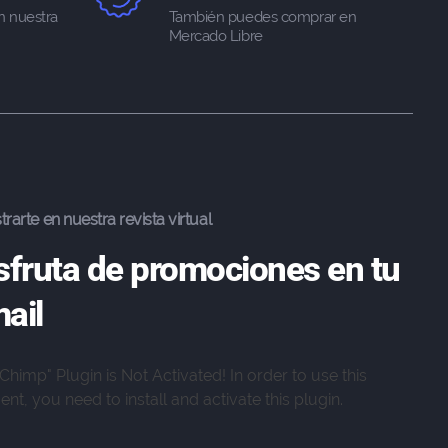
n nuestra
También puedes comprar en
Mercado Libre
trarte en nuestra revista virtual
sfruta de promociones en tu
ail
lChimp" Plugin is Not Activated!
In order to use this
nt, you need to install and activate this plugin.