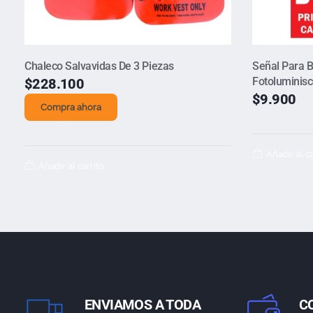
Chaleco Salvavidas De 3 Piezas
Señal Para B
Fotoluminis
$
228.100
$
9.900
Compra ahora
Añadir al ca
Añadir al carrito
ENVIAMOS A TODA
C