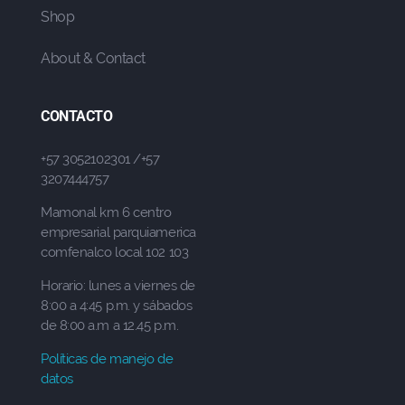
Shop
About & Contact
CONTACTO
+57 3052102301 /+57
3207444757
Mamonal km 6 centro
empresarial parquiamerica
comfenalco local 102 103
Horario: lunes a viernes de
8:00 a 4:45 p.m. y sábados
de 8:00 a.m a 12.45 p.m.
Políticas de manejo de
datos