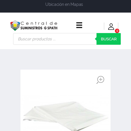
Ubicación en Mapas
0
Central de Suministros Gspath
Suministros y soluciones integrales para su empresa o negocio
BUSCAR
open