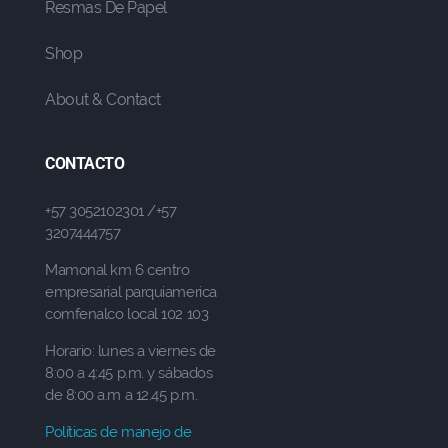
Resmas De Papel
Shop
About & Contact
CONTACTO
+57 3052102301 /+57
3207444757
Mamonal km 6 centro
empresarial parquiamerica
comfenalco local 102 103
Horario: lunes a viernes de
8:00 a 4:45 p.m. y sábados
de 8:00 a.m a 12.45 p.m.
Políticas de manejo de