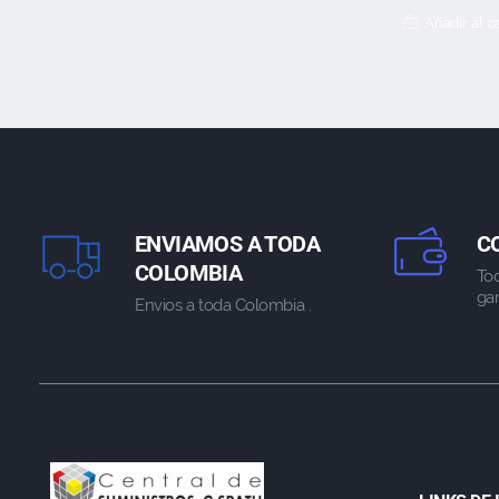
Añadir al ca
ENVIAMOS A TODA
C
COLOMBIA
To
gar
Envios a toda Colombia .