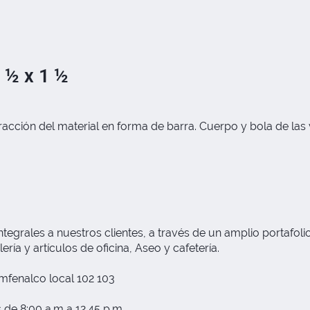
 ½ x 1 ½
 tracción del material en forma de barra. Cuerpo y bola de las
grales a nuestros clientes, a través de un amplio portafolio
ría y artículos de oficina, Aseo y cafetería.
fenalco local 102 103
 de 8:00 a.m a 12.45 p.m.