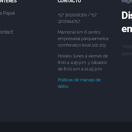
 INTERÉS
CONTACTO
Regis
Di
e Papel
+57 3052102301 /+57
3207444757
em
ontact
Mamonal km 6 centro
empresarial parquiamerica
comfenalco local 102 103
"Mai
eleme
Horario: lunes a viernes de
8:00 a 4:45 p.m. y sábados
de 8:00 a.m a 12.45 p.m.
Políticas de manejo de
datos