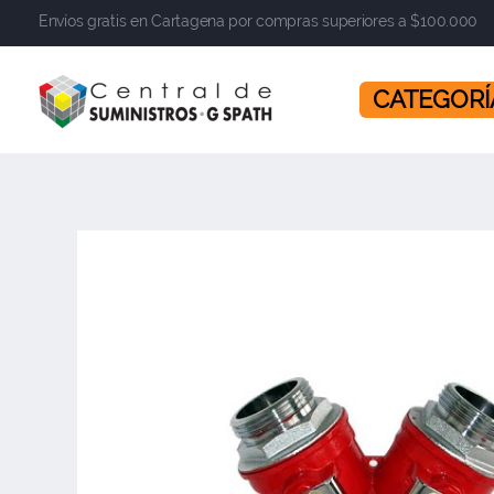
Envíos gratis en Cartagena por compras superiores a $100.000
​​​​​​​ CATEGOR
Central de Suministros Gspath
Suministros y soluciones integrales para su empresa o negocio