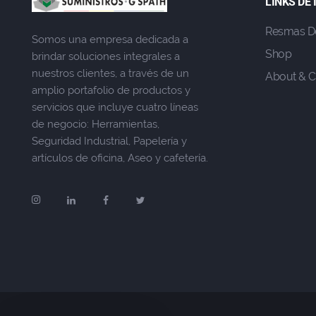
LINKS DE
Resmas D
Somos una empresa dedicada a
Shop
brindar soluciones integrales a
nuestros clientes, a través de un
About & C
amplio portafolio de productos y
servicios que incluye cuatro líneas
de negocio: Herramientas,
Seguridad Industrial, Papelería y
artículos de oficina, Aseo y cafetería.
Soy Gio, En qué puedo
ayudarte?
Recibe asesoría, cotiza o
haz tu pedido por WhatsApp