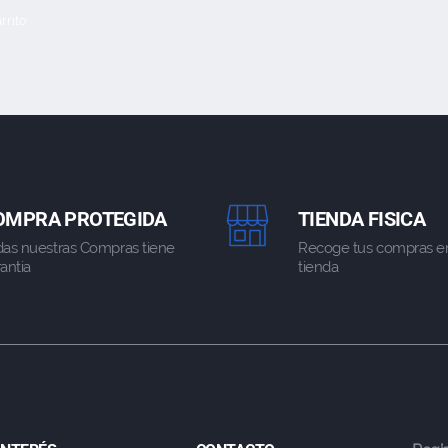
rrito
OMPRA PROTEGIDA
TIENDA FISICA
das nuestras Compras tiene
Recoge tus compras e
antia
tienda