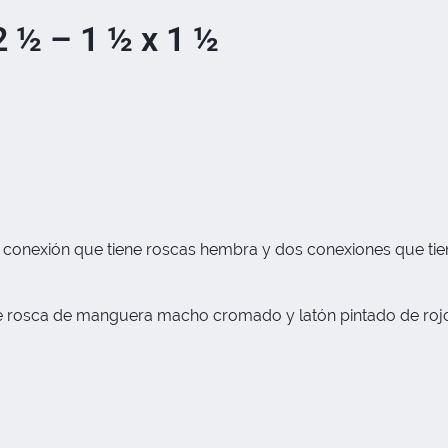
½ – 1 ½ x 1 ½
 conexión que tiene roscas hembra y dos conexiones que tiene
 rosca de manguera macho cromado y latón pintado de rojo