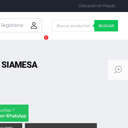
Ubicación en Mapas
| Registrarse
BUSCAR
0
 SIAMESA
guntas ?
 por WhatsApp