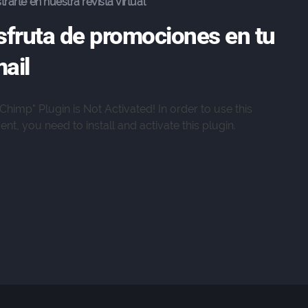
trarte en nuestra revista virtual
sfruta de promociones en tu
ail
lChimp" Plugin is Not Activated!
In order to use this
nt, you need to install and activate this plugin.